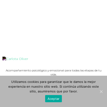
Acompañamiento psicológico y emocional para todas las etapas de tu
vida.
Psicología psicoanalítica · Psicología perinatal · Coach personal
Utilizamos cookies para garantizar que le damos la mejor
experiencia en nuestro sitio web. Si continúa utilizando este
Hola@carlotaoliver.com
sitio, asumiremos que por favor.
+34 666856003
© 2020 Carlota Oliver
Aceptar